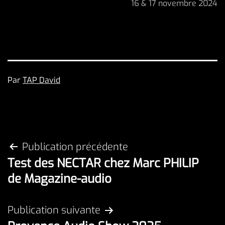
16 & 17 novembre 2024
Publié
Par
TAP David
le
Catégorisé
24
comme
novembre
Non
2024
classé
Navigation
Publication précédente
Test des NECTAR chez Marc PHILIP
de
de Magazine-audio
l’article
Publication suivante