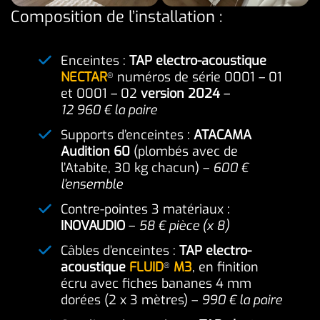
Composition de l’installation :
Enceintes :
TAP electro-acoustique
NECTAR
numéros de série 0001 – 01
®
et 0001 – 02
version 2024
–
12 960 € la paire
Supports d’enceintes :
ATACAMA
Audition 60
(plombés avec de
l’Atabite, 30 kg chacun) –
600 €
l’ensemble
Contre-pointes 3 matériaux :
INOVAUDIO
–
58 € pièce (x 8)
Câbles d’enceintes :
TAP electro-
acoustique
FLUID
M3
, en finition
®
écru avec fiches bananes 4 mm
dorées (2 x 3 mètres) –
990 € la paire