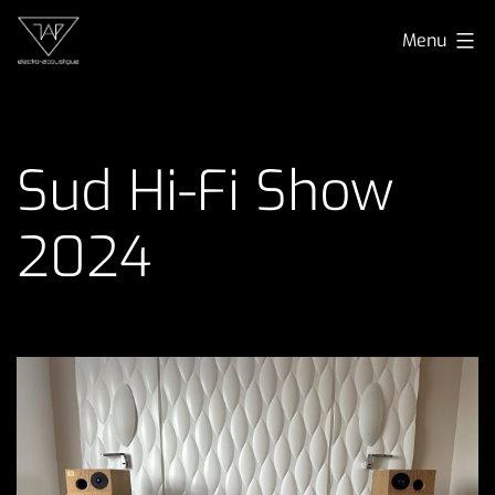
Aller
TAP
Menu
au
electro-
contenu
acoustique
Sud Hi-Fi Show
2024