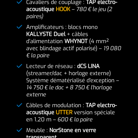
Cavaliers de couplage :
TAP electro-
acoustique
HOOK
–
780 € le jeu (2
paires)
Amplificateurs : blocs mono
KALLYSTE Duel
+ câbles
d’alimentation
WHYNOT
(4 mm²
avec blindage actif polarisé) –
19 080
€ la paire
Lecteur de réseau :
dCS LINA
(streamer/dac + horloge externe)
Système dématérialisé d’exception –
14 750 € le dac + 8 750 € l’horloge
externe
Câbles de modulation :
TAP electro-
acoustique
UTTER
version spéciale
en 1,20 m –
600 € la paire
Meuble :
NorStone en verre
transparent