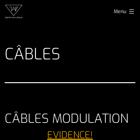
Aller
TAP
Menu
au
electro-
contenu
acoustique
CÂBLES
CÂBLES MODULATION
EVIDENCE!