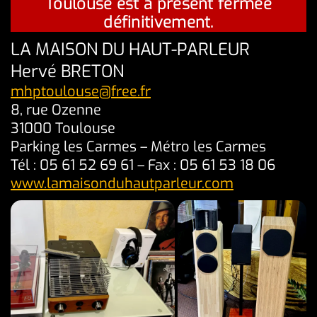
Toulouse est à présent fermée
définitivement.
LA MAISON DU HAUT-PARLEUR
Hervé BRETON
mhptoulouse@free.fr
8, rue Ozenne
31000 Toulouse
Parking les Carmes – Métro les Carmes
Tél : 05 61 52 69 61 – Fax : 05 61 53 18 06
www.lamaisonduhautparleur.com