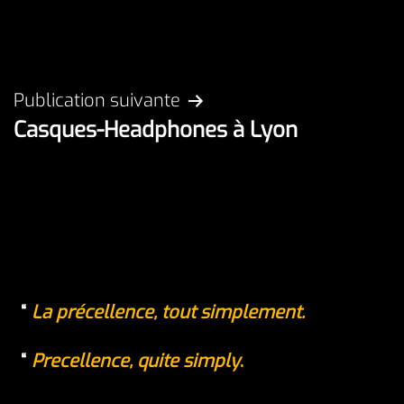
le
Catégorisé
5
comme
février
Non
2023
classé
Navigation
Publication suivante
Casques-Headphones à Lyon
de
l’article
La précellence, tout simplement.
Precellence, quite simply
.