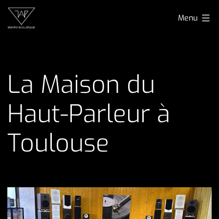
Aller
TAP
Menu
au
electro-
contenu
acoustique
La Maison du
Haut-Parleur à
Toulouse